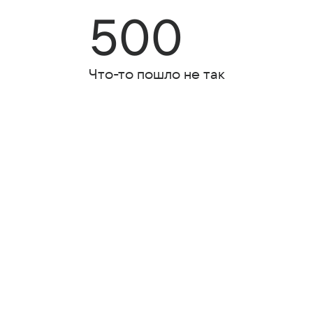
500
Что-то пошло не так