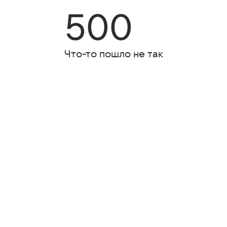
500
Что-то пошло не так