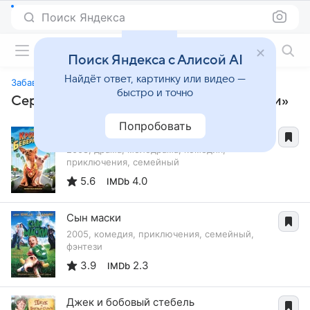
Поиск Яндекса
Фильмы онлайн
Поиск Яндекса с Алисой AI
Найдёт ответ, картинку или видео —
Забавные истории
быстро и точно
Сериалы, похожие на «Забавные истории»
Попробовать
Крошка из Беверли-Хиллз
2008, драма, мелодрама, комедия,
приключения, семейный
5.6
4.0
IMDb
Сын маски
2005, комедия, приключения, семейный,
фэнтези
3.9
2.3
IMDb
Джек и бобовый стебель