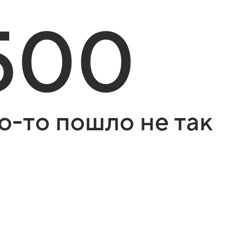
500
о-то пошло не так