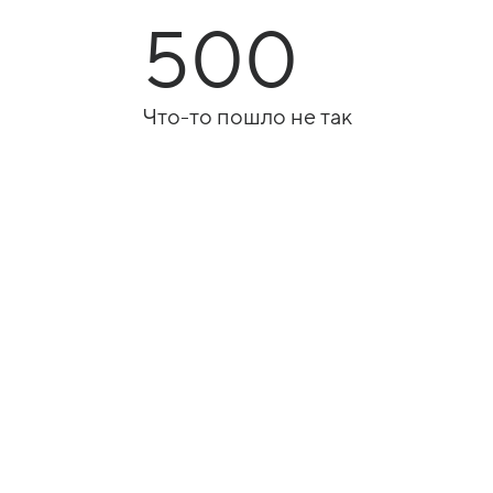
500
Что-то пошло не так