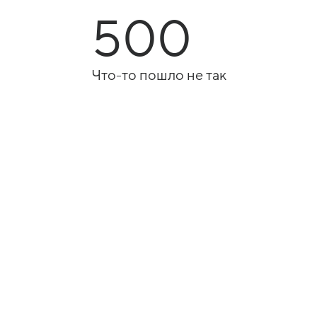
500
Что-то пошло не так