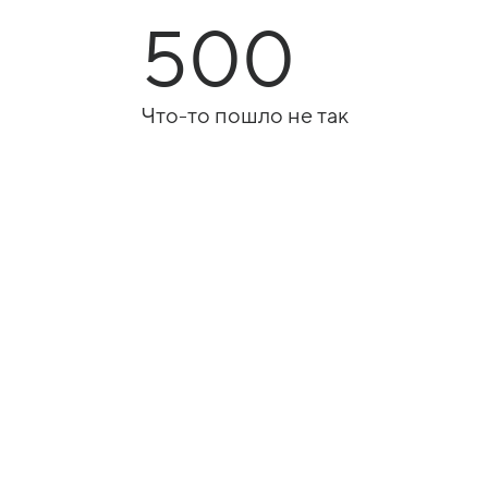
500
Что-то пошло не так