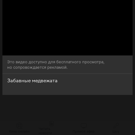
Это видео доступно для бесплатного просмотра,
но сопровождается рекламой.
Забавные медвежата
Читать
Кино онлайн
Прямой эфир
Шоу
новости