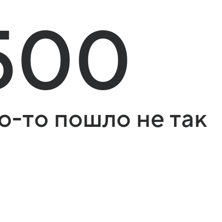
500
о-то пошло не так