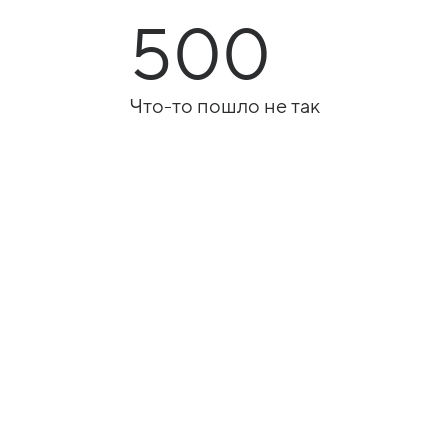
500
Что-то пошло не так