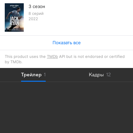
3 сезон
8 серий
2022
Показать все
This product uses the
TMDb
API but is not endorsed or certified
by TMDb.
Трейлер
1
Кадры
12