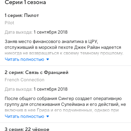
Серии 1 сезона
1 серия: Пилот
Pilot
Дата выхода:
1 сентября 2018
Заняв место финансового аналитика в ЦРУ,
отслуживший в морской пехоте Джек Райан надеется
никогда не возвращаться к своему темному прошлому.
Однако вскоре выявленные им подозрительные
Читать полностью
банковские операции в Йемене толкают мужчину на
решительные действия в обход приказа нового главы
2 серия: Связь с Францией
отдела Джеймса Грира, не разделяющего подозрений
French Connection
своего строптивого подчиненного. Тем не менее, когда
зацепка оказывается стоящей, Грир вместе с Райаном
Дата выхода:
1 сентября 2018
лично отправляются допросить задержанных, не
После общего собрания Сингер создает оперативную
подозревая, чем обернется их поездка.
группу для отслеживания Сулеймана и его действий, не
включив в нее Грира и его подчиненных, однако при
личной встрече предлагает Райану напрямую работать
Читать полностью
на него по этому делу. Джеку же удается не только
разблокировать телефон террориста, но и получить
3 серия: 22 чёрное