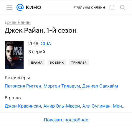
Фильмы онлайн
Джек Райан
Джек Райан, 1-й сезон
2018
,
США
8 серий
ДРАМА
БОЕВИК
ТРИЛЛЕР
Режиссеры
Патрисия Ригген
,
Мортен Тильдум
,
Дэниэл Сакхайм
В ролях
Джон Красински
,
Амир Эль-Масри
,
Али Сулиман
,
Мена Массуд
Показать подробнее