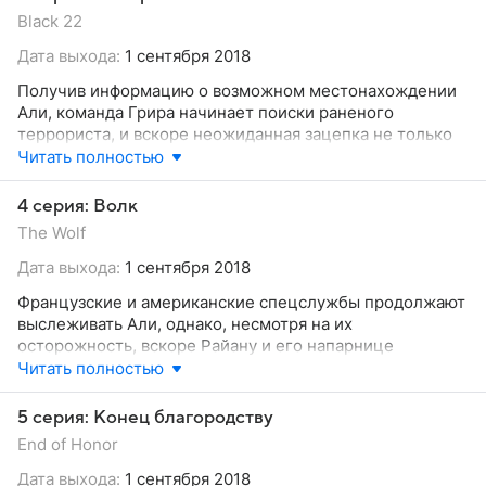
информацию о личности последнего, после чего он
Black 22
отправляется во Францию, где Али в это время
пытается перевести замороженные деньги. Ханин же
Дата выхода:
1 сентября 2018
начинает не на шутку переживать о деятельности
Получив информацию о возможном местонахождении
супруга и о безопасности собственных детей.
Али, команда Грира начинает поиски раненого
террориста, и вскоре неожиданная зацепка не только
приводит их к временному убежищу мужчины, но и
Читать полностью
позволяет вычислить его способ связи с Сулейманом.
Тем временем Виктор Полиззи, пытаясь справиться с
4 серия: Волк
психологическими последствиями своей работы,
The Wolf
проводит занимательный вечер в казино. Ханин же
решает любым способом спасти себя и детей от
Дата выхода:
1 сентября 2018
надвигающейся угрозы, однако сделать это
Французские и американские спецслужбы продолжают
оказывается непросто.
выслеживать Али, однако, несмотря на их
осторожность, вскоре Райану и его напарнице
предстоит напрямую столкнуться с террористом.
Читать полностью
Между тем Сулейман наносит визит полковнику Аль-
Радвану, путем несложных манипуляций переманивая
5 серия: Конец благородству
его людей на свою сторону. В это же время
End of Honor
приспешники шейха осуществляют следующий этап
террористической атаки, выбрав для этого крупный
Дата выхода:
1 сентября 2018