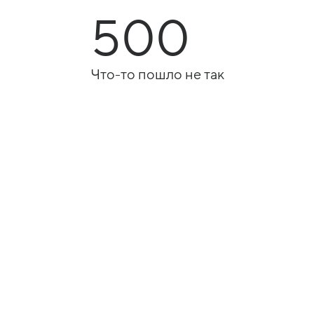
500
Что-то пошло не так