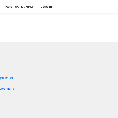
Телепрограмма
Звезды
данова
иселев