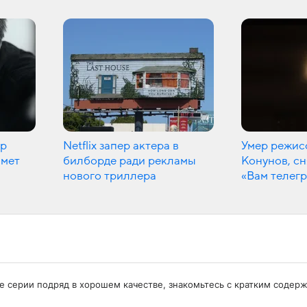
ер
Netflix запер актера в
Умер режис
имет
билборде ради рекламы
Конунов, с
нового триллера
«Вам телег
се серии подряд в хорошем качестве, знакомьтесь с кратким содер