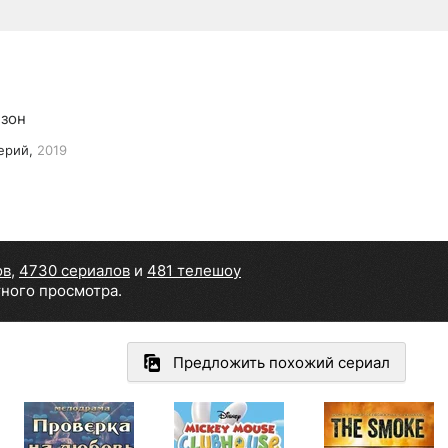
езон
ерий,
2019
ов
,
4730 сериалов
и
481 телешоу
тного просмотра.
Предложить похожий сериал