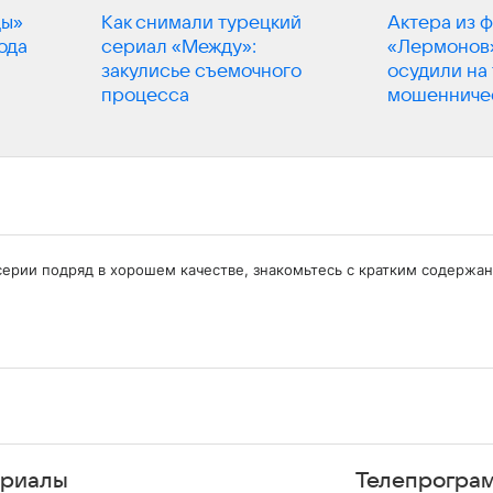
цы»
Как снимали турецкий
Актера из 
ода
сериал «Между»:
«Лермонов
закулисье съемочного
осудили на 
процесса
мошенниче
серии подряд в хорошем качестве, знакомьтесь с кратким содержа
риалы
Телепрогра