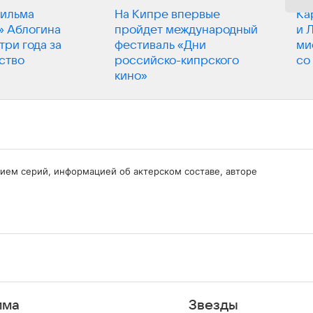
фильма
На Кипре впервые
Ка
» Аблогина
пройдет международный
и 
три года за
фестиваль «Дни
ми
ство
российско-кипрского
со
кино»
нием серий, информацией об актерском составе, авторе
мма
Звезды