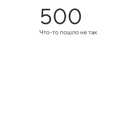
500
Что-то пошло не так