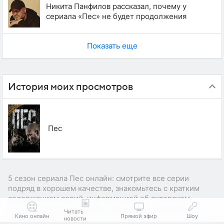
Никита Панфилов рассказал, почему у
сериала «Пес» не будет продолжения
Показать еще
История моих просмотров
Пес
5 сезон сериала Пес онлайн: смотрите все серии
подряд в хорошем качестве, знакомьтесь с кратким
содержанием серий, информацией об актерском
составе, авторе сценария и режиссере сериала.
Читать
Кино онлайн
Прямой эфир
Шоу
новости