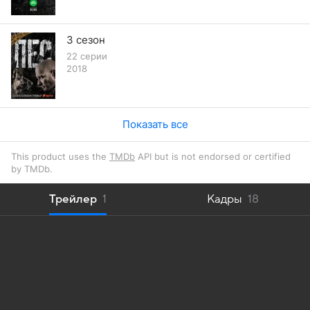
3 сезон
22 серии
2018
Показать все
This product uses the
TMDb
API but is not endorsed or certified
by TMDb.
Трейлер
1
Кадры
18