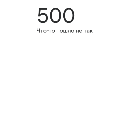
500
Что-то пошло не так