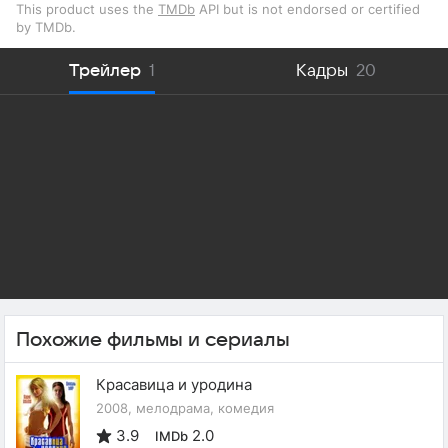
This product uses the
TMDb
API but is not endorsed or certified
by TMDb.
Трейлер
1
Кадры
20
Похожие фильмы и сериалы
Красавица и уродина
2008, мелодрама, комедия
3.9
2.0
IMDb