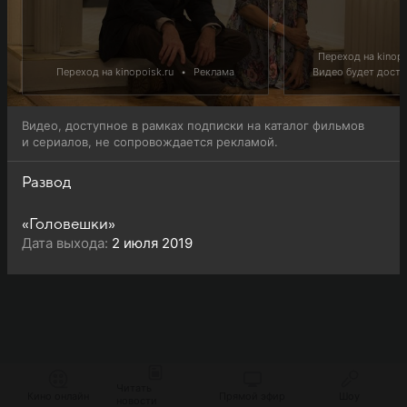
Переход на kinopo
Переход на kinopoisk.ru
•
Реклама
Видео будет доступ
Видео, доступное в рамках подписки на каталог фильмов
и сериалов, не сопровождается рекламой.
Развод
«Головешки»
Дата выхода:
2 июля 2019
Читать
Кино онлайн
Прямой эфир
Шоу
новости