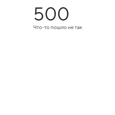
500
Что-то пошло не так