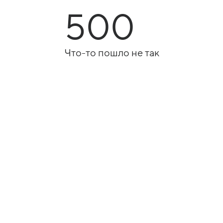
500
Что-то пошло не так