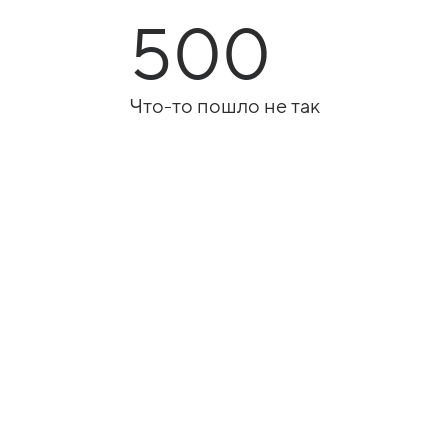
500
Что-то пошло не так