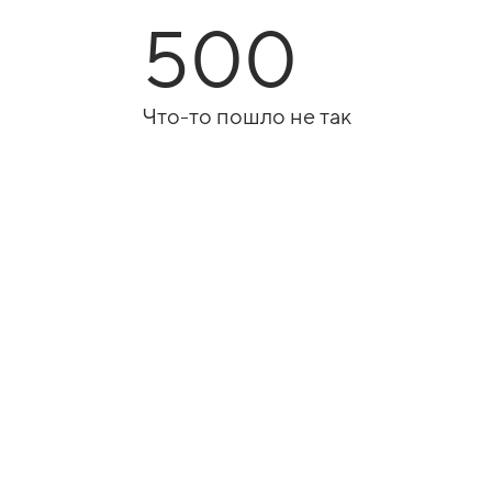
500
Что-то пошло не так