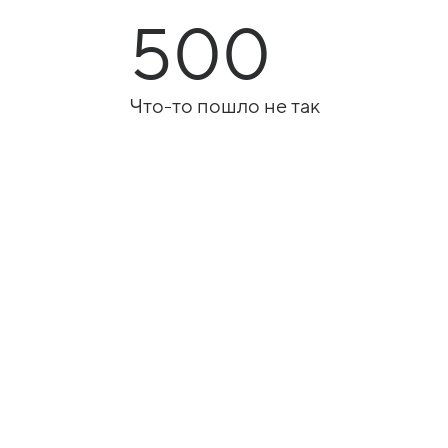
500
Что-то пошло не так