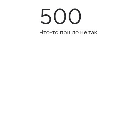
500
Что-то пошло не так