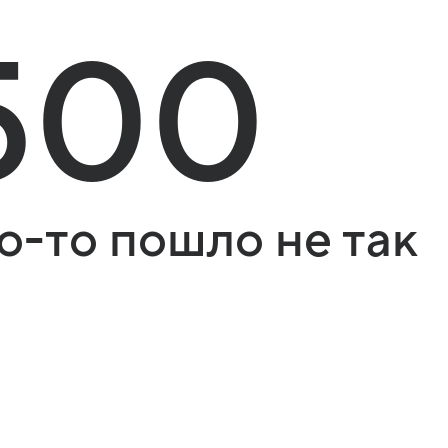
500
о-то пошло не так