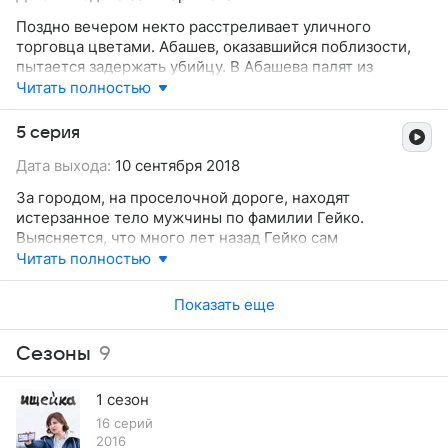
Поздно вечером некто расстреливает уличного
торговца цветами. Абашев, оказавшийся поблизости,
пытается задержать убийцу. В Абашева палят из
темноты, он стреляет в ответ и ранит молодого парня,
Читать полностью
у которого не оказывается при себе пистолета, так же
как и гильз на месте преступления. Абашева
5 серия
отстраняют от работы и хотят взять под арест. Теперь
Дата выхода:
10 сентября 2018
для Александры это не просто очередное дело: на кону
честное имя и карьера ее коллеги и друга.
За городом, на проселочной дороге, находят
истерзанное тело мужчины по фамилии Гейко.
Выясняется, что много лет назад Гейко сам
подозревался в тяжких преступлениях, но тогда дело
Читать полностью
было закрыто в связи с недостаточностью
доказательств. Неподалеку от тела Гейко оперативники
Показать еще
обнаруживают тела двух пропавших девушек, которых
он пятнадцать лет назад лишил жизни. Очевидно, некто
Сезоны
9
решил таким образом восстановить справедливость.
Но кто этот мститель и почему он решил действовать
спустя столько лет!?
1 сезон
16 серий
2016