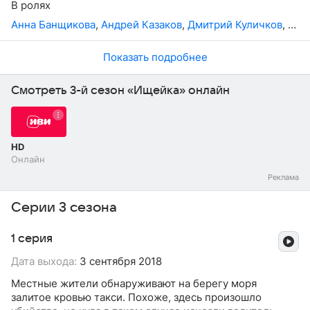
В ролях
сложные дела.
Кажется, героиня легко справляется
Анна Банщикова
,
Андрей Казаков
,
Дмитрий Куличков
,
Вла
с самыми сложными ситуациями, и ее сложно чем-
то не удивить, но внезапно простое посещение врача
переворачивает жизнь Александры с ног на голову.
Показать подробнее
Смотреть 3-й сезон «Ищейка» онлайн
HD
Онлайн
Серии 3 сезона
1 серия
Дата выхода:
3 сентября 2018
Местные жители обнаруживают на берегу моря
залитое кровью такси. Похоже, здесь произошло