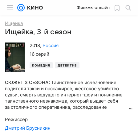
Фильмы онлайн
Ищейка
Ищейка, 3-й сезон
2018
,
Россия
16 серий
КОМЕДИЯ
ДЕТЕКТИВ
СЮЖЕТ 3 СЕЗОНА
:
Таинственное исчезновение
водителя такси и пассажиров, жестокое убийство
судьи, смерть ведущего интернет-шоу и появление
таинственного незнакомца, который выдает себя
за столичного оперативника, расследование
в отношении коллеги, когда на кону честь мундира
—
жизнь подполковника Александры Кушнир движется
Режиссер
в привычном русле.
Дмитрий Брусникин
В
третьем сезоне сериала «Ищейка» оперативному
отделу под ее руководством предстоит раскрыть новые