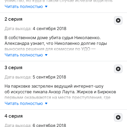
убийство, но куда в таком случае исчезли водитель
и пассажиры!? Александра с коллегами выясняет,
Читать полностью
что в машине ехал строительный магнат
Мирошниченков, и его смерть могла быть выгодна
2 серия
многим. Однако самое поразительное открытие ждет
Дата выхода:
4 сентября 2018
сыщиков впереди: кровь в машине принадлежат вовсе
не Мирошниченкову, а пропавшему таксисту Сахарову.
В собственном доме убита судья Николаенко.
Тем временем в отделе происходит существенная
Александра узнает, что Николаенко долгие годы
кадровая перестановка...
выносила решения для комиссии по УДО —
следовательно, за ее смертью может стоять кто-то из
Читать полностью
затаивших злобу заключенных. Однако способ убийства
судьи подсказывает Александре, что это не просто
3 серия
месть — она прослеживает связь с аналогичным
Дата выхода:
5 сентября 2018
преступлением.
На парковке застрелен ведущий интернет-шоу
об искусстве пикапа Анзор Лаута. Жирков и Бирюков
первыми оказываются на месте преступления, где
сталкиваются с незнакомым оперативником,
Читать полностью
представившимся майором Аркадием Кошко из
московского УГРО. Кошко проводит осмотр места
4 серия
преступления, собирает вещдоки и уезжает. Однако
Дата выхода:
6 сентября 2018
в отделе выясняется, что майор — самозванец...