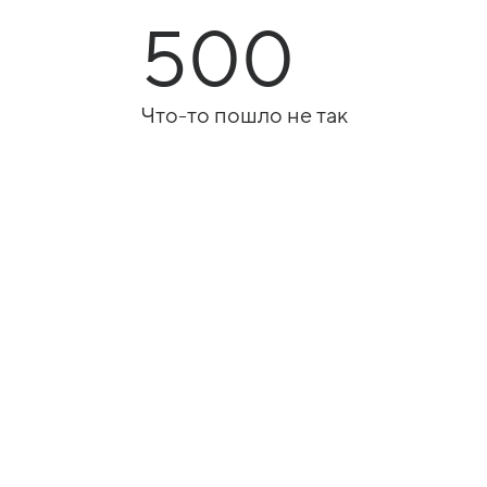
500
Что-то пошло не так