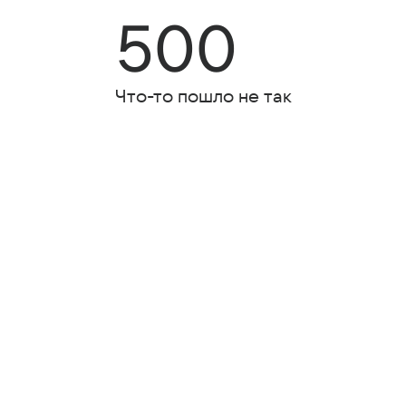
500
Что-то пошло не так