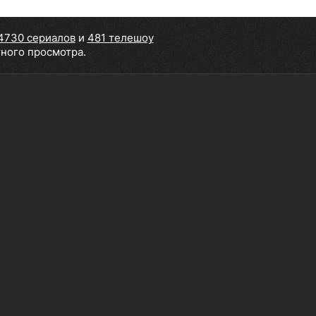
4730 сериалов
и
481 телешоу
тного просмотра.