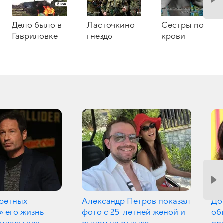
Дело было в
Ласточкино
Сестры по
Гавриловке
гнездо
крови
ретных
Александр Петров показал
До
» его жизнь
фото с 25-летней женой и
об
илась: как
сыном на отдыхе
пр