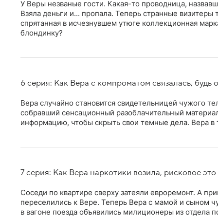
У Веры незваные гости. Какая-то проводница, назвав
Взяла деньги и... пропала. Теперь странные визитеры
спрятанная в исчезнувшем утюге коллекционная марка
блондинку?
6 серия: Как Вера с компроматом связалась, будь 
Вера случайно становится свидетельницей чужого тел
собравший сенсационный разоблачительный материал.
информацию, чтобы скрыть свои темные дела. Вера в
7 серия: Как Вера наркотики возила, рисковое это
Соседи по квартире сверху затеяли евроремонт. А пр
переселились к Вере. Теперь Вера с мамой и сыном чу
в вагоне поезда объявились милиционеры из отдела по