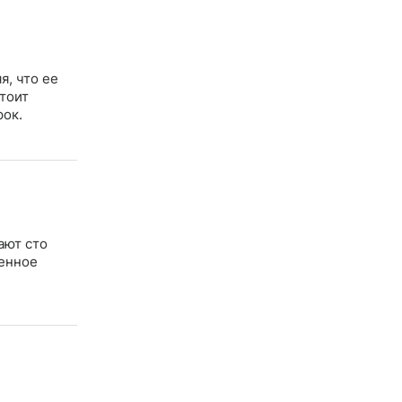
, что ее
стоит
рок.
ают сто
ценное