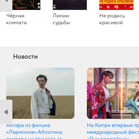
Чёрная
Линии
Не родись
комната
судьбы
красивой
Новости
Актера из фильма
На Кипре впервые п
«Лермонов» Аблогина,
международный фес
осудили на три года за
«Дни российско-