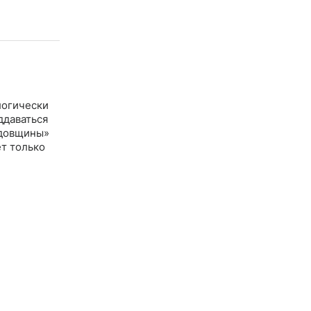
логически
ддаваться
едовщины»
ет только