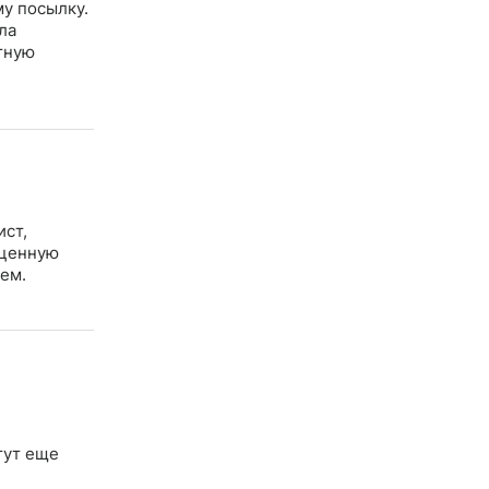
му посылку.
ла
стную
ист,
 ценную
ем.
тут еще