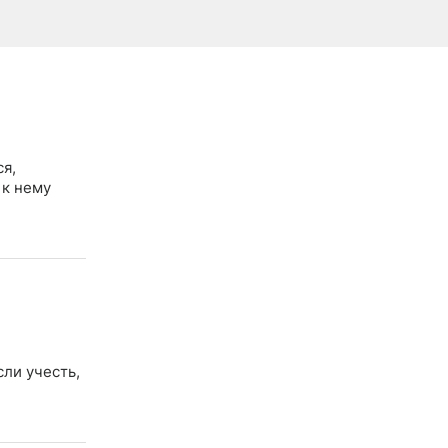
я,
 к нему
.
сли учесть,