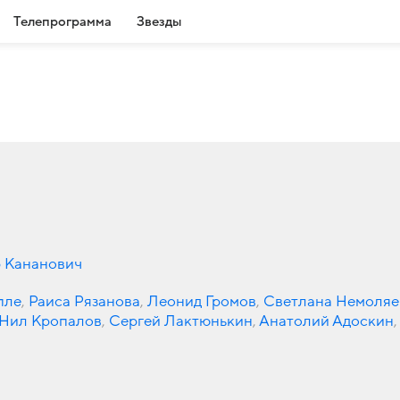
Телепрограмма
Звезды
 Кананович
пле
,
Раиса Рязанова
,
Леонид Громов
,
Светлана Немоляе
Нил Кропалов
,
Сергей Лактюнькин
,
Анатолий Адоскин
,
Леонид Якубович