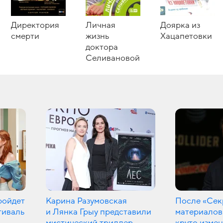
Директория
Личная
Доярка из
смерти
жизнь
Хацапетовки
доктора
Селивановой
ройдет
Карина Разумовская
После «Сек
тиваль
и Лянка Грыу представили
материалов
мистический триллер
круто измен