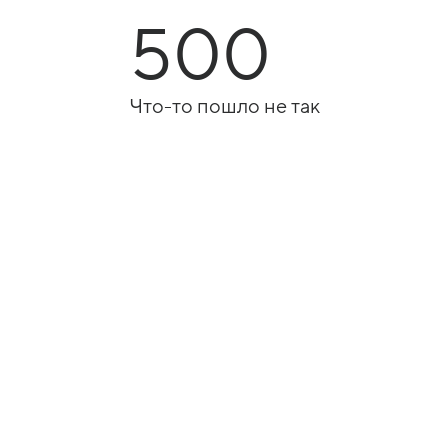
500
Что-то пошло не так