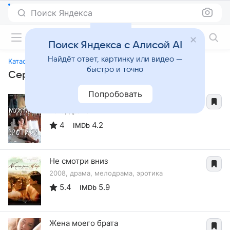
Поиск Яндекса
Фильмы онлайн
Поиск Яндекса с Алисой AI
Найдёт ответ, картинку или видео —
Катастрофа
быстро и точно
Сериалы, похожие на «Катастрофа»
Попробовать
Мужчина в поисках эротики
2010, драма
4
4.2
IMDb
Не смотри вниз
2008, драма, мелодрама, эротика
5.4
5.9
IMDb
Жена моего брата