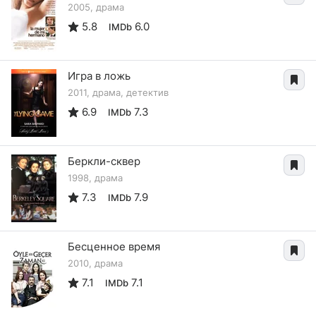
2005, драма
5.8
6.0
IMDb
Игра в ложь
2011, драма, детектив
6.9
7.3
IMDb
Беркли-сквер
1998, драма
7.3
7.9
IMDb
Бесценное время
2010, драма
7.1
7.1
IMDb