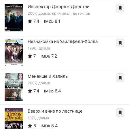
Инспектор Джордж Джентли
2007, драма, криминал, детектив
7.4
8.1
IMDb
Незнакомка из Уайлдфелл-Холла
1996, драма
7
7.2
IMDb
Менекше и Халиль
2007, драма
7.4
6.4
IMDb
Вверх и вниз по лестнице
1971, драма
8
8.4
IMDb