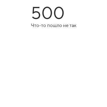
500
Что-то пошло не так