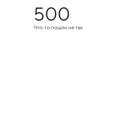
500
Что-то пошло не так