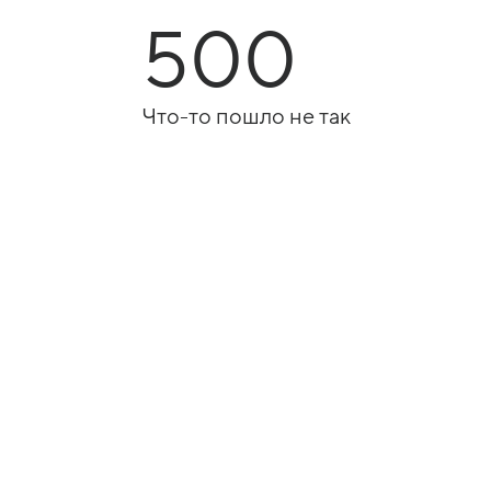
500
Что-то пошло не так