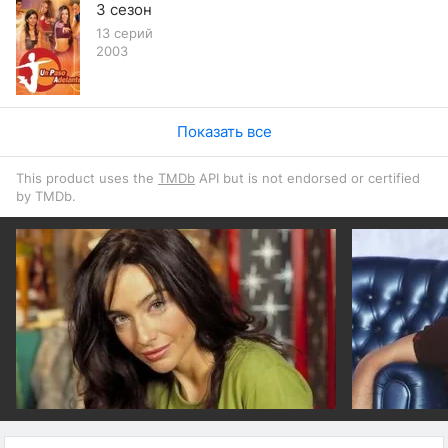
3 сезон
13 серий
2003
Показать все
This product uses the
TMDb
API but is not endorsed or certified
by TMDb.