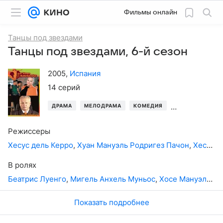
Фильмы онлайн
Танцы под звездами
Танцы под звездами, 6-й сезон
2005
,
Испания
14 серий
ДРАМА
МЕЛОДРАМА
КОМЕДИЯ
МУЗЫКАЛЬНЫЕ
Режиссеры
Хесус дель Керро
,
Хуан Мануэль Родригез Пачон
,
Хесус Родриго
В ролях
Беатрис Луенго
,
Мигель Анхель Муньос
,
Хосе Мануэль Виллальба
Показать подробнее