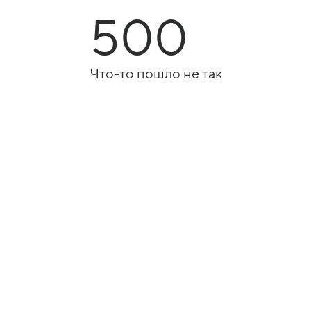
500
Что-то пошло не так