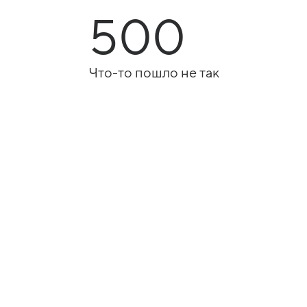
500
Что-то пошло не так