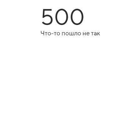
500
Что-то пошло не так