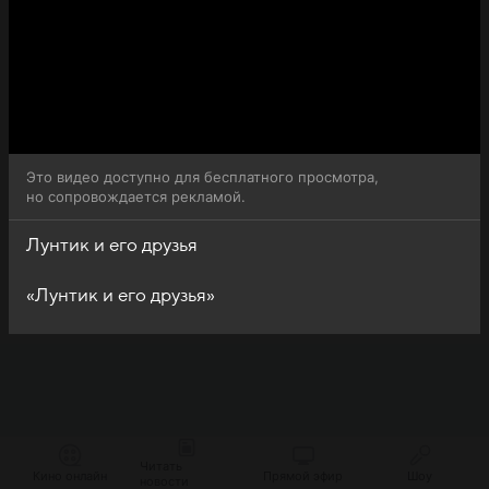
Это видео доступно для бесплатного просмотра,
но сопровождается рекламой.
Лунтик и его друзья
«Лунтик и его друзья»
Читать
Кино онлайн
Прямой эфир
Шоу
новости