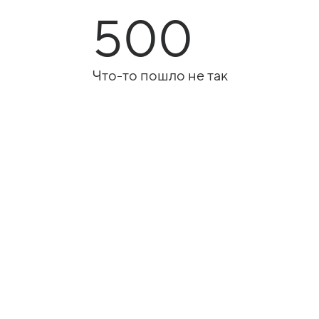
500
Что-то пошло не так