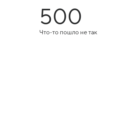
500
Что-то пошло не так