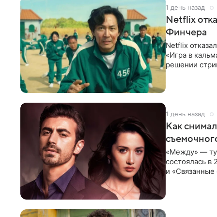
1 день назад
Netflix от
Финчера
Netflix отказ
«Игра в кальм
решении стрим
расширении
1 день назад
Как снимал
съемочног
«Между» — ту
состоялась в 
и «Связанные 
возвращается