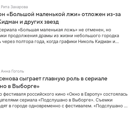
Рита Захарова
он «Большой маленькой лжи» отложен из-за
Кидман и других звезд
сериала «Большая маленькая ложь» не отменен, но
мки продолжения драмы из жизни небольшого городка
 через полтора года, когда графики Николь Кидман и
 совпадут.
Анна Гоголь
енова сыграет главную роль в сериале
но в Выборге»
о фестиваля российского кино «Окно в Европу» состоялась
здателями сериала «Подслушано в Выборге». Съемки
дят в городе одновременно с фестивалем. «Подслушано в