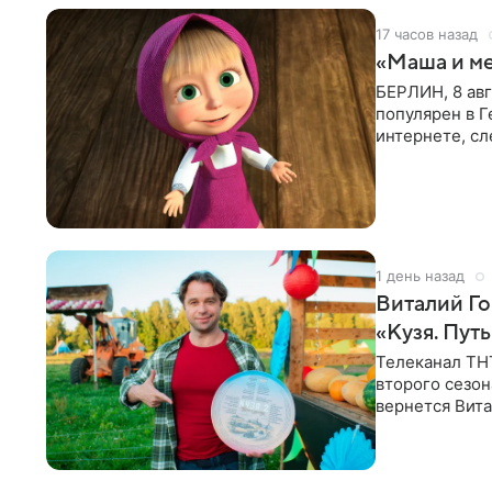
17 часов назад
«Маша и ме
БЕРЛИН, 8 ав
популярен в Г
интернете, сл
которые
1 день назад
Виталий Го
«Кузя. Путь
Телеканал ТН
второго сезон
вернется Вита
Денис Бузин,