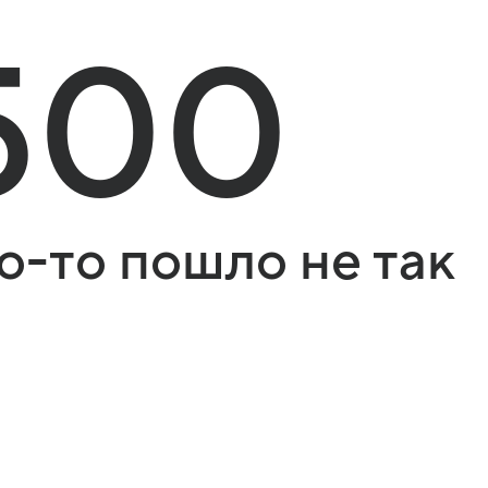
500
о-то пошло не так