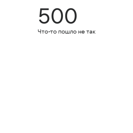
500
Что-то пошло не так