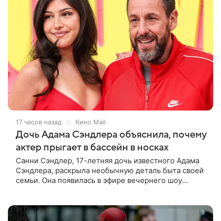
17 часов назад
Кино Mail
Дочь Адама Сэндлера объяснила, почему
актер прыгает в бассейн в носках
Санни Сэндлер, 17-летняя дочь известного Адама
Сэндлера, раскрыла необычную деталь быта своей
семьи. Она появилась в эфире вечернего шоу
Джимми Фэллона и объяснила, почему ее
знаменитый отец не снимает носки