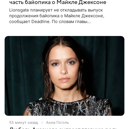
часть байопика о Майкле Джексоне
Lionsgate планирует не откладывать выпуск
продолжения байопика о Майкле Джексоне,
сообщает Deadline. По словам главы
кинонаправления студии Адама Фогельсона,
производство второй части «Майкла» начнется в
конце
55 минут назад
Анна Гоголь