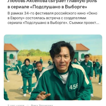
Любовь Аксенова сыграет главную роль
в сериале «Подслушано в Выборге»
В рамках 34-го фестиваля российского кино «Окно
в Европу» состоялась встреча с создателями
сериала «Подслушано в Выборге». Съемки проекта
проходят в городе одновременно с фестивалем.
«Подслушано в Выборге» —
1 час назад
Рита Захарова