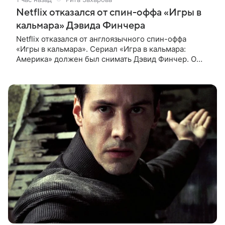
Netflix отказался от спин-оффа «Игры в
кальмара» Дэвида Финчера
Netflix отказался от англоязычного спин-оффа
«Игры в кальмара». Сериал «Игра в кальмара:
Америка» должен был снимать Дэвид Финчер. О
решении стримингового гиганта сообщает The
Playlist. О возможном расширении