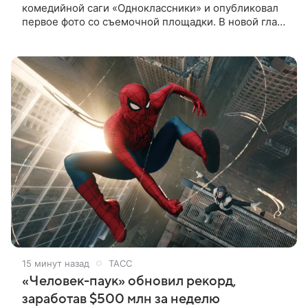
комедийной саги «Одноклассники» и опубликовал
первое фото со съемочной площадки. В новой главе
к Адаму Сэндлеру присоединятся звезды
предыдущих частей: Кевин
15 минут назад
ТАСС
«Человек-паук» обновил рекорд,
заработав $500 млн за неделю