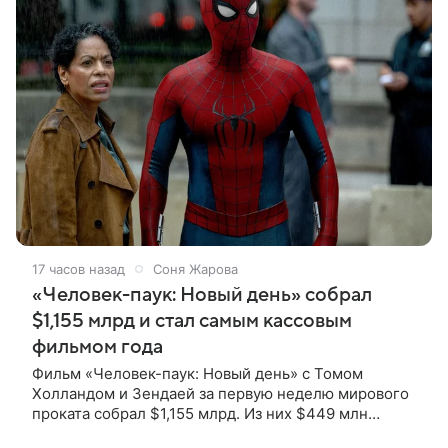
17 часов назад
Соня Жарова
«Человек-паук: Новый день» собрал
$1,155 млрд и стал самым кассовым
фильмом года
Фильм «Человек-паук: Новый день» с Томом
Холландом и Зендаей за первую неделю мирового
проката собрал $1,155 млрд. Из них $449 млн
пришлись на Северную Америку — сообщает