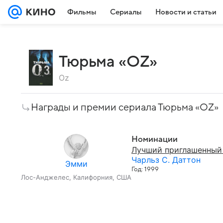
Фильмы
Сериалы
Новости и статьи
Тюрьма «ОZ»
Oz
Награды и премии сериала Тюрьма «ОZ»
Номинации
Лучший приглашенный 
Чарльз С. Даттон
Эмми
Год: 1999
Лос-Анджелес, Калифорния, США