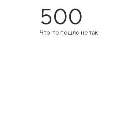
500
Что-то пошло не так