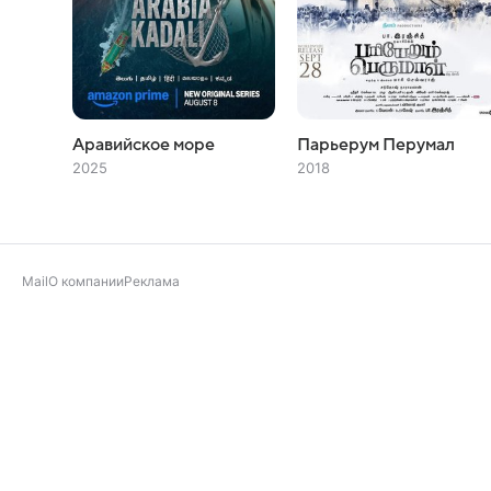
Аравийское море
Парьерум Перумал
2025
2018
Mail
О компании
Реклама