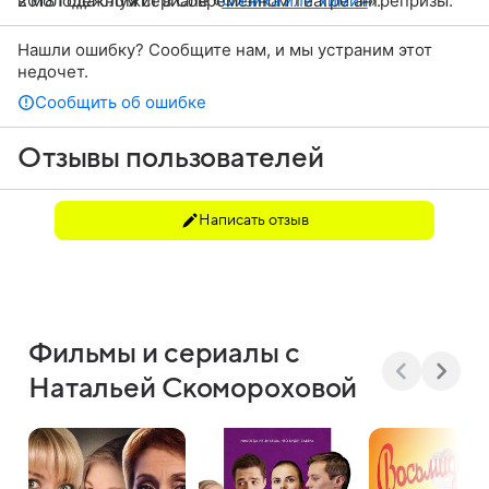
в молодежном сериале «
2018 года служит в Современном театре антрепризы.
Физика или химия
».
Нашли ошибку? Сообщите нам, и мы устраним этот
недочет.
Сообщить об ошибке
Отзывы пользователей
Написать отзыв
Фильмы и сериалы с
Натальей Скомороховой