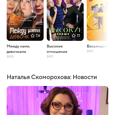
7,6
7,1
Между нами,
Высокие
Восьмидесяты
2012
девочками
отношения
2013
2017
Наталья Скоморохова: Новости