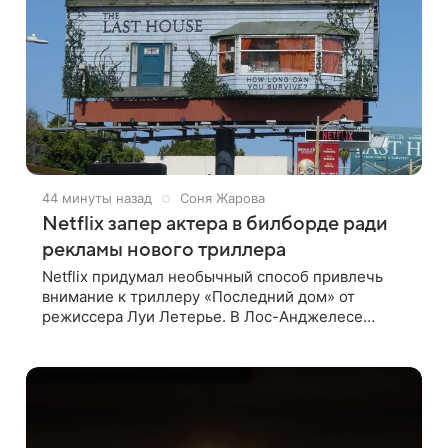
44 минуты назад
Соня Жарова
Netflix запер актера в билборде ради
рекламы нового триллера
Netflix придумал необычный способ привлечь
внимание к триллеру «Последний дом» от
режиссера Луи Летерье. В Лос-Анджелесе
актера на два дня поселили внутри рекламного
билборда, оформленного как фасад жилого