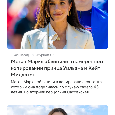
1 час назад
Журнал OK!
Меган Маркл обвинили в намеренном
копировании принца Уильяма и Кейт
Миддлтон
Меган Маркл обвинили в копировании контента,
которым она поделилась по случаю своего 45-
летия. Во вторник герцогиня Сассекская
опубликовала черно-белую фотографию, на
которой она прыгает в бассейн с воздушными