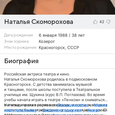
Наталья Скоморохова
42
6 января
1988 / 38 лет
Дата рождения
Козерог
Знак зодиака
Красногорск, СССР
Место рождения
Биография
Российская актриса театра и кино.
Наталья Скоморохова родилась в подмосковном
Красногорске. С детства занималась музыкой
и танцами, после школы поступила в Театральное
училище им. Щукина (курс В.П. Поглазова). Во время
учебы начала играть в театре «Ленком» и сниматься
в эпизодических ролях в сериалах, а после окончания
Наталья играла в сериалах «
Восьмидесятые
», «
Между
института была утверждена на одну из главных ролей
нами, девочками
», «
Высокие отношения
», «
Корни
». С